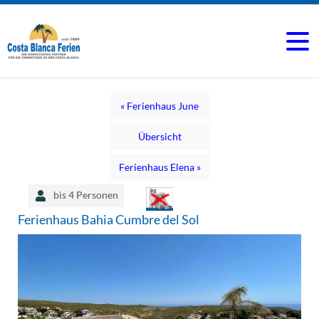
« Ferienhaus June
Übersicht
Ferienhaus Elena »
bis 4 Personen
Ferienhaus Bahia Cumbre del Sol