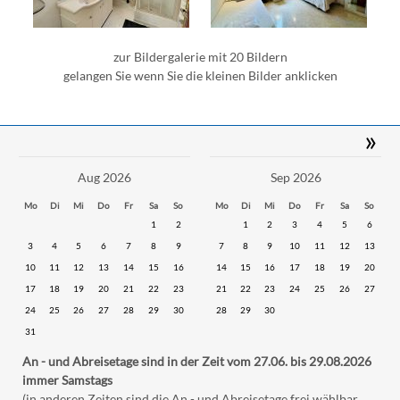
zur Bildergalerie mit 20 Bildern
gelangen Sie wenn Sie die kleinen Bilder anklicken
»
Aug 2026
Sep 2026
Mo
Di
Mi
Do
Fr
Sa
So
Mo
Di
Mi
Do
Fr
Sa
So
1
2
1
2
3
4
5
6
3
4
5
6
7
8
9
7
8
9
10
11
12
13
10
11
12
13
14
15
16
14
15
16
17
18
19
20
17
18
19
20
21
22
23
21
22
23
24
25
26
27
24
25
26
27
28
29
30
28
29
30
31
An - und Abreisetage sind in der Zeit vom 27.06. bis 29.08.2026
immer Samstags
(in anderen Zeiten sind die An - und Abreisetage frei wählbar,