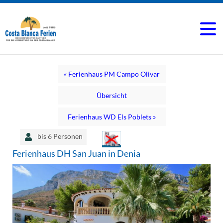
« Ferienhaus PM Campo Olivar
Übersicht
Ferienhaus WD Els Poblets »
bis 6 Personen
Ferienhaus DH San Juan in Denia