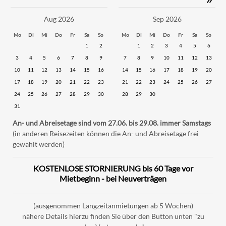
Aug 2026
Sep 2026
Mo
Di
Mi
Do
Fr
Sa
So
Mo
Di
Mi
Do
Fr
Sa
So
1
2
1
2
3
4
5
6
3
4
5
6
7
8
9
7
8
9
10
11
12
13
10
11
12
13
14
15
16
14
15
16
17
18
19
20
17
18
19
20
21
22
23
21
22
23
24
25
26
27
24
25
26
27
28
29
30
28
29
30
31
An- und Abreisetage sind vom 27.06. bis 29.08. immer Samstags
(in anderen Reisezeiten können die An- und Abreisetage frei
gewählt werden)
KOSTENLOSE STORNIERUNG bis 60 Tage vor
Mietbeginn - bei Neuverträgen
(ausgenommen Langzeitanmietungen ab 5 Wochen)
nähere Details hierzu finden Sie über den Button unten "zu